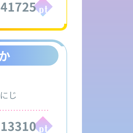
841725
か
にじ
413310