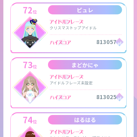
72
ピュレ
位
クリスマストップアイドル
813057
73
まどかにゃ
位
アイドルフレーズ未設定
813025
74
はるはる
位