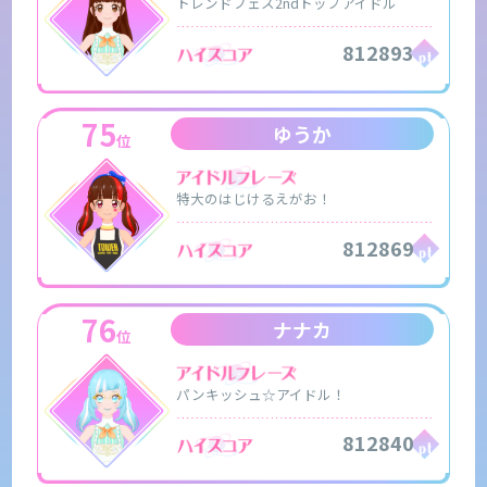
トレンドフェス2ndトップアイドル
812893
75
ゆうか
位
特大のはじけるえがお！
812869
76
ナナカ
位
パンキッシュ☆アイドル！
812840