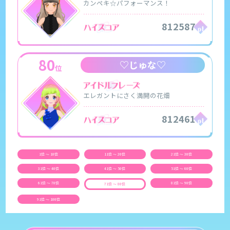
カンペキ☆パフォーマンス！
812587
80
♡じゅな♡
位
エレガントにさく満開の花畑
812461
1位 ～ 10位
11位 ～ 20位
21位 ～ 30位
31位 ～ 40位
41位 ～ 50位
51位 ～ 60位
61位 ～ 70位
81位 ～ 90位
71位 ～ 80位
91位 ～ 100位