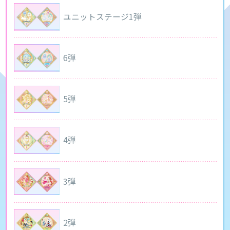
ユニットステージ1弾
6弾
5弾
4弾
3弾
2弾