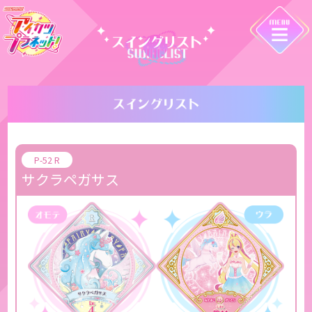
P-52 R
サクラペガサス