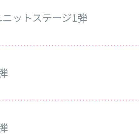
ユニットステージ1弾
6弾
5弾