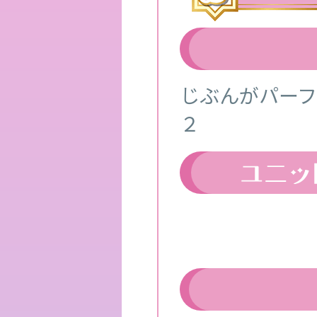
じぶんがパー
２