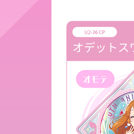
U2-36 CP
オデットス