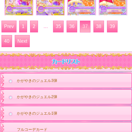
Prev
1
2
…
35
36
37
38
39
40
Next
かがやきのジュエル3弾
かがやきのジュエル2弾
かがやきのジュエル1弾
フルコーデカード