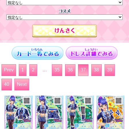
Prev
1
2
…
35
36
37
38
39
40
Next