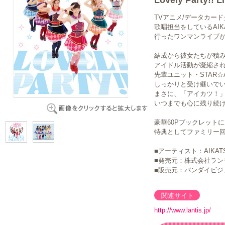
Lovely Party!
TVアニメ/データカー
歌唱担当をしているAIKA
行ったワンマンライブが
結成から彼女たちが積
アイドル活動が凝縮さ
先輩ユニット・STAR☆
しっかりと受け継いでい
まさに、「アイカツ！
いつまでも心に残り続
豪華60Pブックレット
特典としてファミリー回
■アーティスト：AIKAT
■発売元：株式会社ラン
■販売元：バンダイビジ
関連サイト
http://www.lantis.jp/