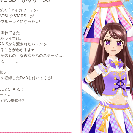
! LIVE BD」がリリース♪
ドダス「アイカツ！」の
TSU☆STARS！が
ブルーレイになったよ!!
み重ねてきた
れたライブは、
ANISから渡されたバトンを
ることがわかるよ♥
」そのもの！な彼女たちのステージは、
ける・・・。
に加え、
を収録したDVDも付いてくる!!
SU☆STARS！
ティス
ュアル株式会社