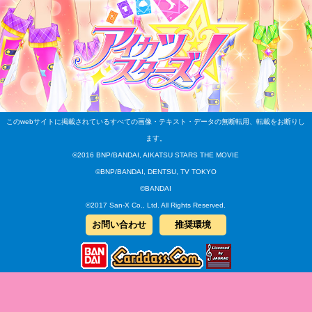
このwebサイトに掲載されているすべての画像・テキスト・データの無断転用、転載をお断りし
ます。
©2016 BNP/BANDAI, AIKATSU STARS THE MOVIE
©BNP/BANDAI, DENTSU, TV TOKYO
©BANDAI
©2017 San-X Co., Ltd. All Rights Reserved.
お問い合わせ
推奨環境