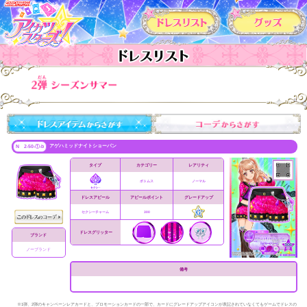
カードリスト
アゲハミッドナイトショーパン
N 2-50-①-b
タイプ
カテゴリー
レアリティ
ボトムス
ノーマル
ドレスアピール
アピールポイント
グレードアップ
セクシーチャーム
300
ドレスグリッター
ブランド
ノーブランド
備考
※1弾、2弾のキャンペーンレアカードと、プロモーションカードの一部で、カードにグレードアップアイコンが表記されていなくてもゲームでドレスの