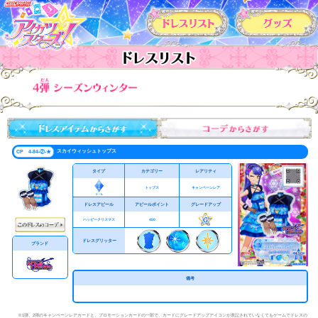
カードリスト
スカイウィッシュトップス
CP 4-84-②-★
タイプ
カテゴリー
レアリティ
トップス
キャンペーンレア
ドレスアピール
アピールポイント
グレードアップ
ハッピークリスマス
450
ドレスグリッター
ブランド
備考
※1弾、2弾のキャンペーンレアカードと、プロモーションカードの一部で、カードにグレードアップアイコンが表記されていなくてもゲームでドレスの