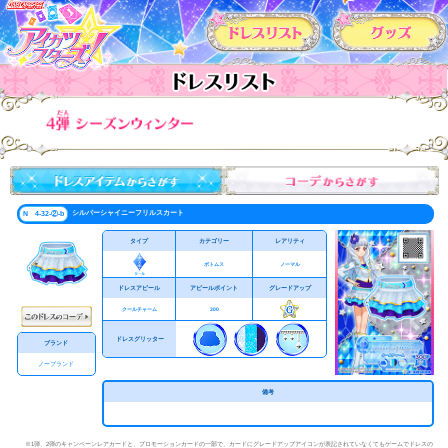
カードリスト
シルバーシャイニーフリルスカート
N 4-32-②-b
タイプ
カテゴリー
レアリティ
ボトムス
ノーマル
ドレスアピール
アピールポイント
グレードアップ
クールチャーム
300
ドレスグリッター
ブランド
ノーブランド
備考
※1弾、2弾のキャンペーンレアカードと、プロモーションカードの一部で、カードにグレードアップアイコンが表記されていなくてもゲームでドレスの