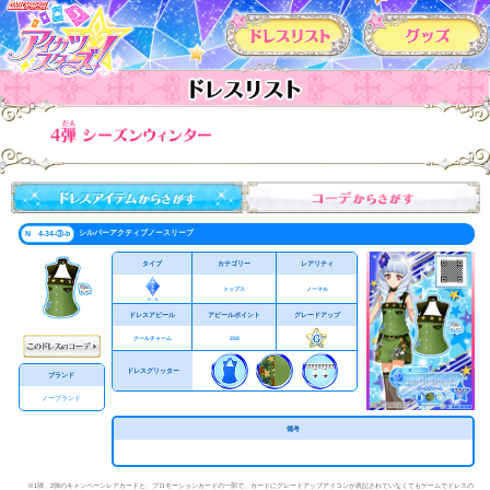
カードリスト
シルバーアクティブノースリーブ
N 4-34-③-b
タイプ
カテゴリー
レアリティ
トップス
ノーマル
ドレスアピール
アピールポイント
グレードアップ
クールチャーム
350
ドレスグリッター
ブランド
ノーブランド
備考
※1弾、2弾のキャンペーンレアカードと、プロモーションカードの一部で、カードにグレードアップアイコンが表記されていなくてもゲームでドレスの