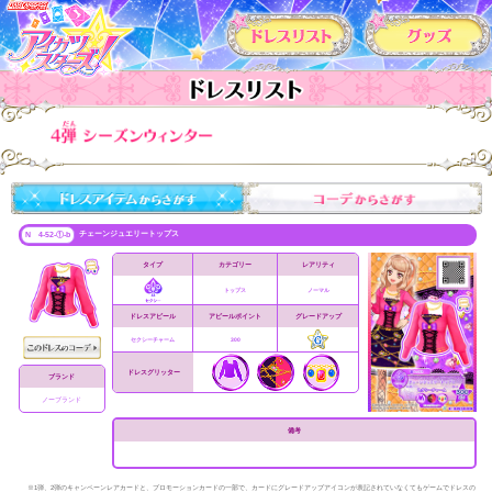
カードリスト
チェーンジュエリートップス
N 4-52-①-b
タイプ
カテゴリー
レアリティ
トップス
ノーマル
ドレスアピール
アピールポイント
グレードアップ
セクシーチャーム
300
ドレスグリッター
ブランド
ノーブランド
備考
※1弾、2弾のキャンペーンレアカードと、プロモーションカードの一部で、カードにグレードアップアイコンが表記されていなくてもゲームでドレスの