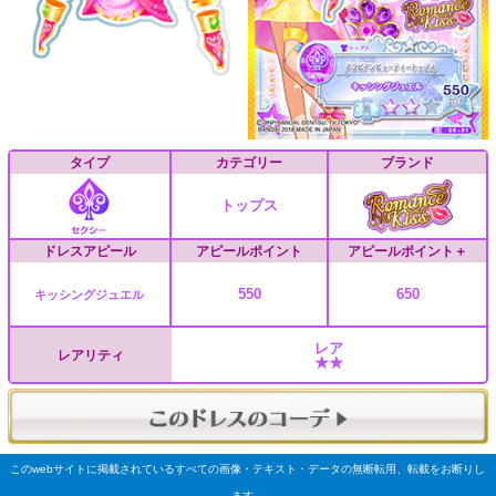
タイプ
カテゴリー
ブランド
トップス
ドレスアピール
アピールポイント
アピールポイント＋
550
650
キッシングジュエル
レア
レアリティ
★★
このwebサイトに掲載されているすべての画像・テキスト・データの無断転用、転載をお断りし
ます。