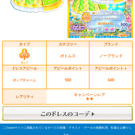
タイプ
カテゴリー
ブランド
ボトムス
ノーブランド
ドレスアピール
アピールポイント
アピールポイント＋
500
600
ポップチャーム
キャンペーンレア
レアリティ
★★
このwebサイトに掲載されているすべての画像・テキスト・データの無断転用、転載をお断りし
ます。