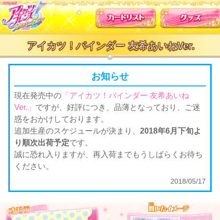
カードリスト
アイカツ！バインダー 友希あいねVer.
お知らせ
現在発売中の
「アイカツ！バインダー 友希あいね
Ver.」
ですが、好評につき、品薄となっており、ご迷
惑をおかけしております。
追加生産のスケジュールが決まり、
2018年6月下旬よ
り順次出荷予定
です。
誠に恐れ入りますが、再入荷までもうしばらくお待ち
ください。
2018/05/17